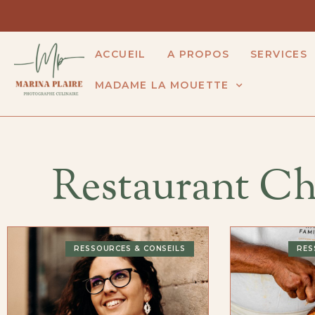
ACCUEIL
A PROPOS
SERVICES
MADAME LA MOUETTE
Restaurant Ch
RESSOURCES & CONSEILS
RES