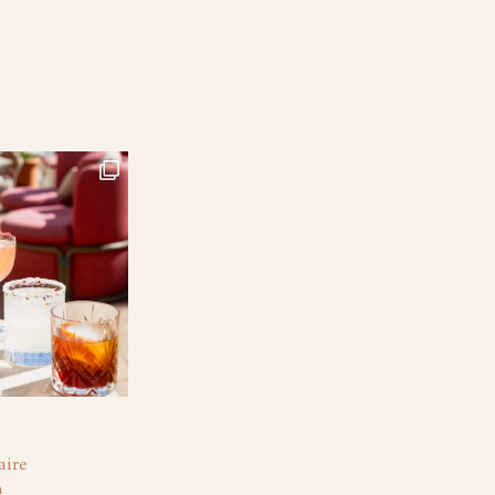
aire
n