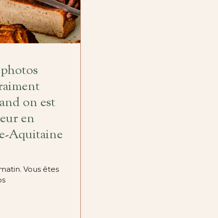
 photos
vraiment
uand on est
eur en
e-Aquitaine
 matin. Vous êtes
os