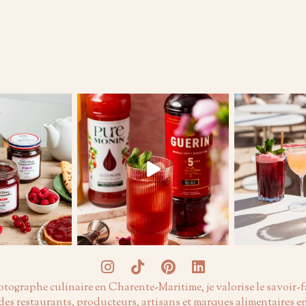
tographe culinaire en Charente-Maritime, je valorise le savoir-f
des restaurants, producteurs, artisans et marques alimentaires e